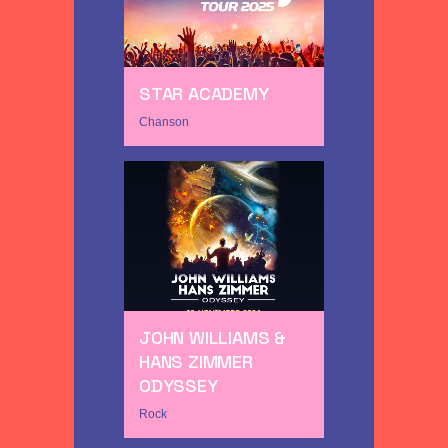
STAR ACADEMY
Chanson
JOHN WILLIAMS &
HANS ZIMMER
ODYSSEY
Rock