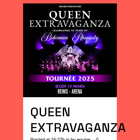
QUEEN
EXTRAVAGANZA
Posted at 16:27h
in
by
equipe
0